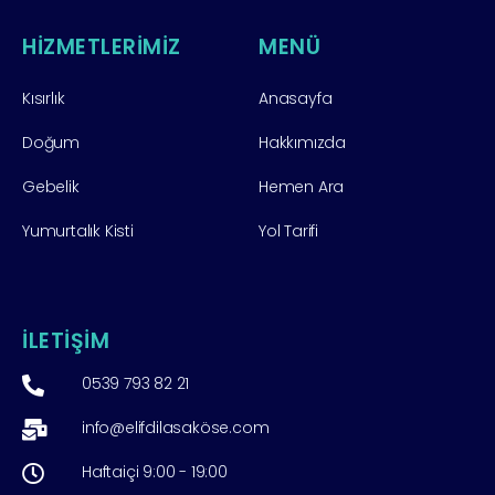
HİZMETLERİMİZ
MENÜ
Kısırlık
Anasayfa
Doğum
Hakkımızda
Gebelik
Hemen Ara
Yumurtalık Kisti
Yol Tarifi
İLETİŞİM
0539 793 82 21
info@elifdilasaköse.com
Haftaiçi 9:00 - 19:00