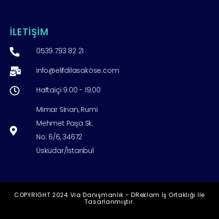
İLETİŞİM
0539 793 82 21
info@elifdilasaköse.com
Haftaiçi 9:00 - 19:00
Mimar Sinan, Rumi
Mehmet Paşa Sk.
No: 6/6, 34672
Üsküdar/İstanbul
COPYRIGHT 2024 Via Danışmanlık - DReklam İş Ortaklığı İle
Tasarlanmıştır.